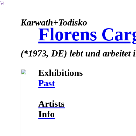
︎
Karwath+Todisko
Florens Car
(*1973, DE) lebt und arbeitet
Exhibitions
Past
Artists
Info