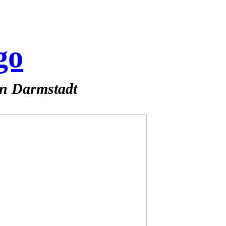
go
 in Darmstadt